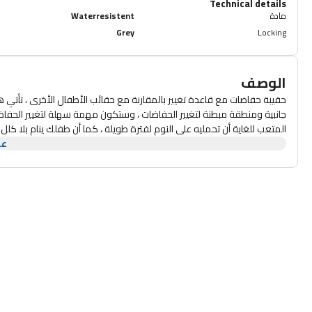
Technical details
مادة
Waterresistent
Grey
Locking
الوصف
حقيبة حفاضات مع قاعدة تغيير بالمقارنة مع حقائب الأطفال الأخرى ، تأتي 
جانبية ومنطقة مبطنة لتغيير الحفاضات ، وستكون مهمة سهلة لتغيير الحفاضات
عر
معزولة حجم حقيبة الظه
مثالية لبودرة الحليب والحفاضات والملابس والمرايل وبعض الألعاب. سهل ال
تقومين بدفع عربة الأطفال ، يمكنك تعليق حقيبة الظهر الخاصة بالأطفال 
الأطفال عندما تخرجين بمفردك مع طفلك. تعتبر حقيبة الحفاضات الكبيرة هذ
حقيبة حفاضات الأطفال هذه التي تمت ترقيتها مع سرير لتغيير الحفاضات أو ا
وسادة التغيير مصنوعة من الشاش و EPE ، سيشع
سقط القليل من الحليب أو الماء على الحقيبة ، امسحيها بسهولة. 【مثالية للآ
، تناسب حقيبة الحفاضات هذه مع سرير الأم والأب الجدد.