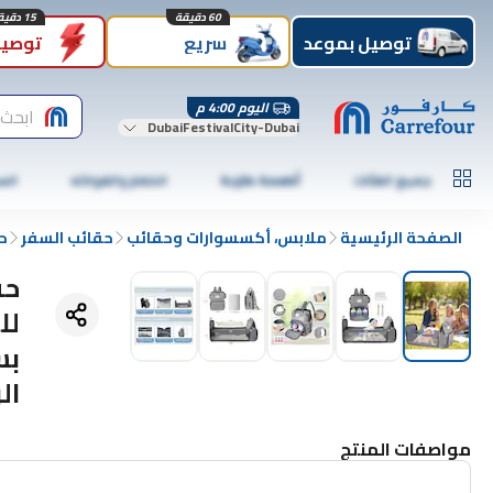
60 دقيقة
15 دقيقة
توصيل بموعد
سريع
توصيل
اليوم 4:00 م
ابحث 
DubaiFestivalCity-Dubai
جميع الفئات
أطعمة طازجة
الخضار والفواكه
الس
الصفحة الرئيسية
ملابس، أكسسوارات وحقائب
حقائب السفر
ح
حق
لل
بس
ال
مواصفات المنتج