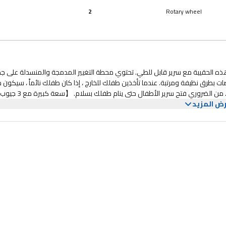
2
Rotary wheel
هذه الحقيبة مع سرير قابل للطي. تحتوي محطة التغيير المدمجة والمنسدلة على جد
 بطرق نظيفة ومرتبة. عندما تأخذين طفلك للخارج ، إذا كان طفلك نائماً ، سيكون 
المتعب للغاية أن تحمليه على النوم لفترة طويلة ، كما أن طفلك ينام بلا كلل. من الضروري فتح سرير الأطفال حتى ينام طفلك بسلام. 【سعة كبيرة مع 3 جيوب
ض المزيد
ر الخاصة بالحفاضات حوالي 15 * 6 * 9 بوصة بحيث يمكنك جمع كل ما يحتاجه طفلك ، والتي يمكن أن تحتوي على أساسيات الأطفال. 
الأمامية الثلاثة المعزولة تحافظ على الزجاجات دافئة والطعام طازجًا. يمكن أن تحتفظ الجيوب الجانبية 2 بمنديل أو مناديل مبللة ومظلة أو زجاجة ماء. الجيوب ال
تعليق على عربة الأطفال حقيبة حفاضات الظهر هذه مزودة بأشرطة لعربة الأطفال. 
على عربة الأطفال بسهولة ، لذلك لا داعي للقلق من عدم قدرتك على حمل حقائب
ه رائعة حقًا كحقيبة نهارية أو حقيبة ظهر للأطفال. مريحة ومدروسة】 يمكن استخ
لنوم. بفضل الفتحة العريضة والجيوب الصغيرة ، يسهل إخراج مستلزمات الطفل. أيضا 
ر طفلك بالراحة أثناء الاستلقاء على الوسادة. حقيبة حفاضات البنات مصنوعة من قماش بوليستر مقاوم للماء ،
باء الجدد عندما تبحث عن أفضل حقيبة ظهر للأطفال ، ستقضي وقتًا طويلاً مقارنةً ب
الظهر الأخرى الخاصة بحفاضات الأطفال ، اختر هذه الحقيبة ، فهي لا يمكنها فقط تنظيم ج