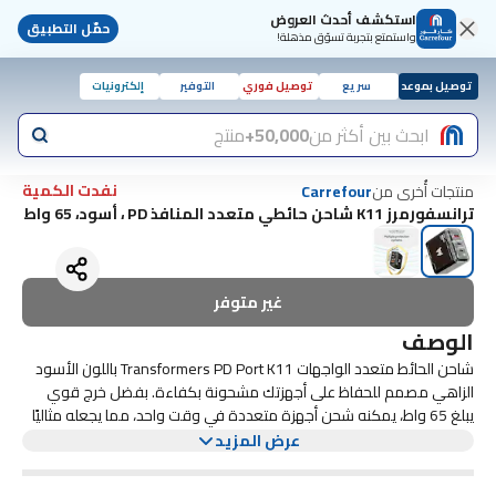
استكشف أحدث العروض
حمّل التطبيق
واستمتع بتجربة تسوّق مذهلة!
توصيل بموعد
سريع
توصيل فوري
التوفير
إلكترونيات
ابحث بين أكثر من
50,000+
منتج
نفدت الكمية
منتجات أُخرى من
Carrefour
ترانسفورمرز K11 شاحن حائطي متعدد المنافذ PD ، أسود، 65 واط
غير متوفر
الوصف
شاحن الحائط متعدد الواجهات Transformers PD Port K11 باللون الأسود
الزاهي مصمم للحفاظ على أجهزتك مشحونة بكفاءة. بفضل خرج قوي
يبلغ 65 واط، يمكنه شحن أجهزة متعددة في وقت واحد، مما يجعله مثاليًا
يتميز شاحن الحائط هذا بواجهات متعددة، بما في ذلك منافذ USB-C
للاستخدام المنزلي والسفر. يضمن تصميمه المدمج ملاءمته بسهولة في
عرض المزيد
أي حقيبة أو جيب، مما يسمح لك بالبقاء متصلاً أينما ذهبت.
وUSB-A، مما يوفر تنوعًا لأجهزة مختلفة. سواء كنت تشحن الهواتف
الذكية أو الأجهزة اللوحية أو أجهزة الكمبيوتر المحمولة، فإن K11 مجهز