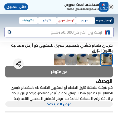
استكشف أحدث العروض
حمّل التطبيق
واستمتع بتجربة تسوّق مذهلة!
توصيل بموعد
سريع
توصيل فوري
التوفير
إلكترونيات
ابحث بين أكثر من
50,000+
منتج
كرسي طعام خشبي بتصميم عصري للمقهى ذو أرجل معدنية
باللون الأزرق
غير متوفر
الوصف
قم بترقية منطقة تناول الطعام أو المقهى الخاصة بك باستخدام كرسي
الطعام. تم تصميم هذا الكرسي بمظهر أنيق ومعاصر، ويجمع بين الراحة
والأناقة لرفع المساحة الخاصة بك. يوفر القماش المخملي الناعم راحة
عرض المزيد
فاخرة، بينما تضمن الأرجل المعدنية المتينة الثبات وطول العمر.