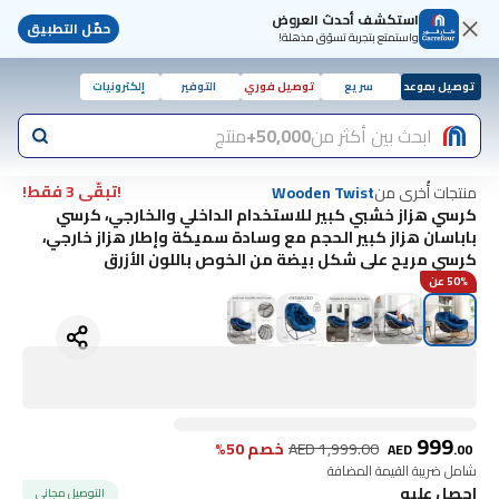
استكشف أحدث العروض
حمّل التطبيق
واستمتع بتجربة تسوّق مذهلة!
توصيل بموعد
سريع
توصيل فوري
التوفير
إلكترونيات
ابحث بين أكثر من
50,000+
منتج
!تبقّى 3 فقط!
منتجات أُخرى من
Wooden Twist
كرسي هزاز خشبي كبير للاستخدام الداخلي والخارجي، كرسي
باباسان هزاز كبير الحجم مع وسادة سميكة وإطار هزاز خارجي،
كرسي مريح على شكل بيضة من الخوص باللون الأزرق
50% عن
999
1,999.00
AED
خصم 50%
AED
.
00
شامل ضريبة القيمة المضافة
احصل عليه
التوصيل مجاني