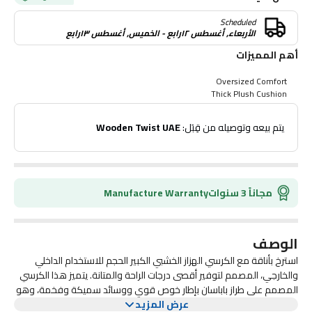
Scheduled
الأربعاء, أغسطس ١٢رابع - الخميس, أغسطس ١٣رابع
أهم المميزات
Oversized Comfort
Thick Plush Cushion
Durable Wicker Design
Sturdy Metal Frame
 يتم بيعه وتوصيله من قِبَل: 
Wooden Twist UAE
Versatile Use
Easy Maintenance
Stylish Egg Chair Shape
Weather-Resistant Materials
Perfect for Relaxation
مجاناً 3 سنوات
Manufacture Warranty
الوصف
استرخ بأناقة مع الكرسي الهزاز الخشبي الكبير الحجم للاستخدام الداخلي
والخارجي، المصمم لتوفير أقصى درجات الراحة والمتانة. يتميز هذا الكرسي
المصمم على طراز باباسان بإطار خوص قوي ووسائد سميكة وفخمة، وهو
عرض المزيد
مثالي للاسترخاء في الفناء أو الشرفة أو الشرفة. التصميم المريح والحركة