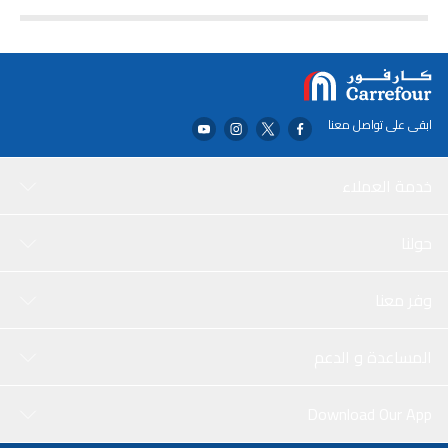
الهزازة الناعمة يجعلها مثالية للاسترخاء في الهواء الطلق أو إضافة سحر
دافئ إلى أي مساحة داخلية.
ابقى على تواصل معنا
خدمة العملاء
حولنا
وفر معنا
المساعدة و الدعم
Download Our App