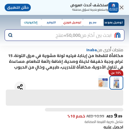
استكشف أحدث العروض
حمّل التطبيق
واستمتع بتجربة تسوّق مذهلة!
توصيل بموعد
سريع
توصيل فوري
التوفير
إلكترونيات
ابحث بين أكثر من
50,000+
منتج
منتجات أُخرى من
Inaba
مكافأة للقطط من إينابا، فيليه تونة مشوية في مرق التونة، 15
غرام، وجبة خفيفة لذيذة وصحية، إضافة رائعة للطعام، مساعدة
في تناول الأدوية، مكافأة للتدريب، طبيعي وخالٍ من الحبوب
10% عن
9
10.99
AED
خصم 10%
AED
.
89
شامل ضريبة القيمة المضافة
احصل عليه