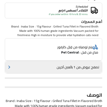
Scheduled
الثلاثاء, أغسطس ١١رابع
if you order within 19 hrs & 20 mins
أهم المميزات
Brand : Inaba Size : 15g Flavour : Grilled Tuna Fillet in Flavored Broth
Made with 100% human grade ingredients Vacuum packed for
freshness High in moisture to provide vital hydration cats need
Contains no grains, artificial preservatives or flavors Made from hand-
cut portions of responsibly harvested tuna and farm-raised chicken,
يتم توصيله من قِبَل كارفور
these grain free fillets are lightly grilled and packed in a savory
مباع من قبل : 
Pet Central
seafood or poultry broth. Available in eight enticing varieties, they’re
high in moisture felines need for health. You can spend quality time
with your furry friend by feeding these tender treats by hand, or
simply place a tasty portion in a bowl. Ingredients : Tuna, Broth
تصفح عروض من 1 بائعين آخرين
(Water, Natural Tuna Flavor, Vitamin E Supplement, Green Tea Extract)
Guaranteed Analysis : Crude Protein (min) 26.50%, Crude Fat (min)
1.50%, Crude Fiber (max) 0.10%, Moisture (max) 70.00%, Vitamin E
(min) 14 IU/kg
الوصف
Brand : Inaba Size : 15g Flavour : Grilled Tuna Fillet in Flavored Broth
Made with 100% human grade ingredients Vacuum packed for