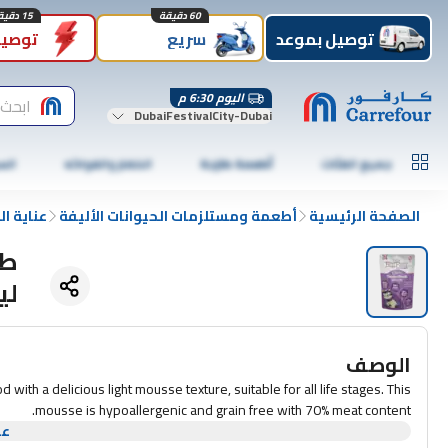
60 دقيقة
15 دقيقة
توصيل بموعد
سريع
توصيل
اليوم 6:30 م
ابحث 
DubaiFestivalCity-Dubai
جميع الفئات
أطعمة طازجة
الخضار والفواكه
الس
الصفحة الرئيسية
أطعمة ومستلزمات الحيوانات الأليفة
عناية ال
طع
ليت
الوصف
ith a delicious light mousse texture, suitable for all life stages. This
mousse is hypoallergenic and grain free with 70% meat content.
عر