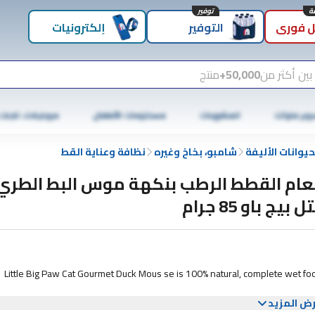
توفير
 فوري
التوفير
إلكترونيات
بين أكثر من
50,000+
منتج
وبر ماركت
المشروبات
مستلزمات الأطفال
موبايلات، تابلت
حيوانات الأليفة
شامبو، بخاخ وغيره
نظافة وعناية القط
ام القطط الرطب بنكهة موس البط الطري
ل بيج باو 85 جرام
Little Big Paw Cat Gourmet Duck Mous se is 100% natural, complete wet food w
ض المزيد