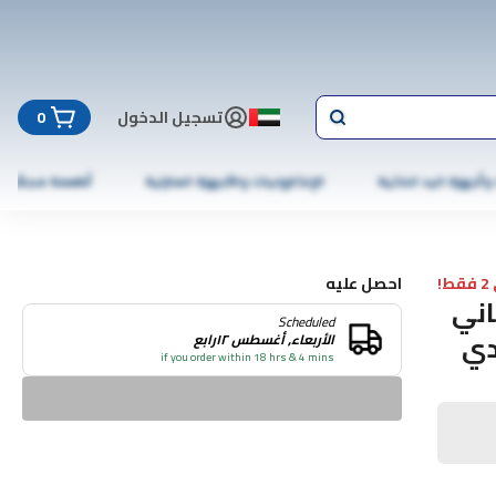
تسجيل الدخول
0
 وأجهزة اليد الذكية
الإلكترونيات والأجهزة المنزلية
أطعمة مجمّدة
!
احصل عليه
 الجيل الثاني
Scheduled
ادي
الأربعاء, أغسطس ١٢رابع
if you order within 18 hrs & 4 mins