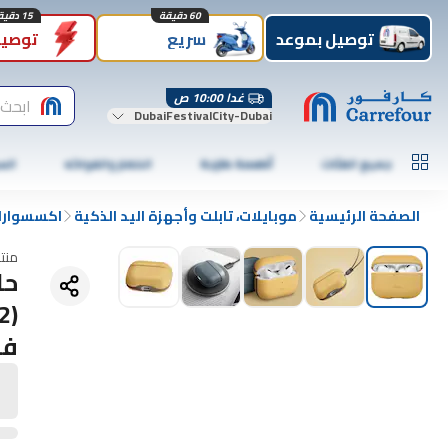
60 دقيقة
15 دقيقة
توصيل بموعد
سريع
توصيل
غدا 10:00 ص
ابحث 
DubaiFestivalCity-Dubai
جميع الفئات
أطعمة طازجة
الخضار والفواكه
الس
الصفحة الرئيسية
موبايلات، تابلت وأجهزة اليد الذكية
اكسسوارات
منت
فل