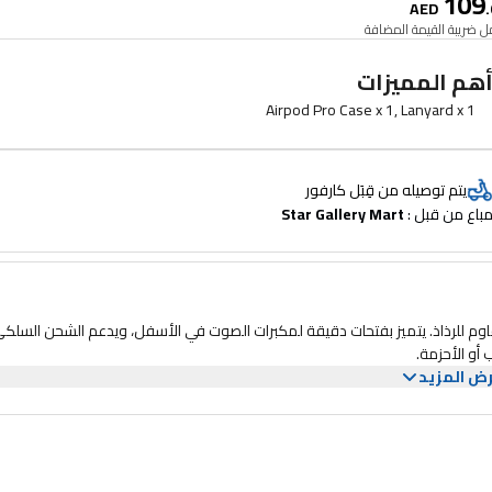
109
AED
.
 ضريبة القيمة المضافة
هم المميزات
Airpod Pro Case x 1, Lanyard x 1
يتم توصيله من قِبَل كارفور
باع من قبل : 
Star Gallery Mart
م للرذاذ. يتميز بفتحات دقيقة لمكبرات الصوت في الأسفل، ويدعم الشحن السلك
أو الأحزمة.
ض المزيد