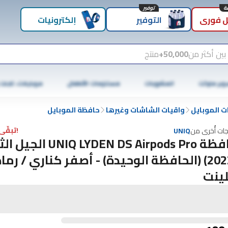
توفير
 فوري
التوفير
إلكترونيات
بين أكثر من
50,000+
منتج
وبر ماركت
المشروبات
مستلزمات الأطفال
موبايلات، تابلت
 الموبايل
واقيات الشاشات وغيرها
حافظة الموبايل
!تبقّى 2 فقط
جات أُخرى من
UNIQ
حافظة UNIQ LYDEN DS Airpods Pro
(2022) (الحافظة الوحيدة) - أصفر كناري / رم
ينت