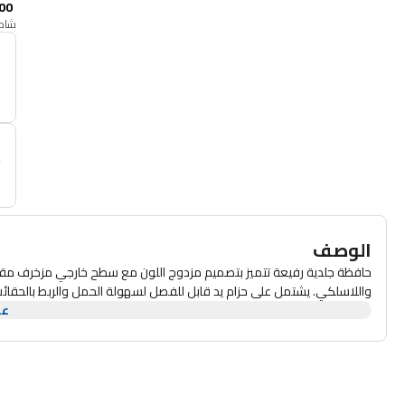
00
شامل
أ
م
الوصف
حافظة جلدية رفيعة تتميز بتصميم مزدوج اللون مع سطح خارجي مزخرف مقاو
واللاسلكي. يشتمل على حزام يد قابل للفصل لسهولة الحمل والربط بالحقائب 
عر