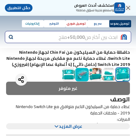
استكشف أحدث العروض
حمّل التطبيق
واستمتع بتجربة تسوّق مذهلة!
توصيل بموعد
سريع
توصيل فوري
التوفير
إلكترونيات
ابحث بين أكثر من
50,000+
منتج
حافظة حماية من السيليكون من Chin Fai لجهاز Nintendo
Switch Lite، غطاء حماية ناعم مع مقابض مريحة لجهاز Nintendo
Switch Lite 2019 [حامل ذاتي] [4 أغطية عصا الإبهام] (فيروزي)
غير متوفر
الوصف
غطاء حماية من السيليكون الناعم متوافق مع Nintendo Switch Lite
2019 - ملحقات الحماية
الميزات:
-يجعل Switch Lite أكثر راحة عند حمله -يحمي جهازك من الصدمات اليومية
عرض المزيد
والخدوش والغبار وبصمات الأصابع -يدعم نقطتين ومقابض مبطنة تشكل