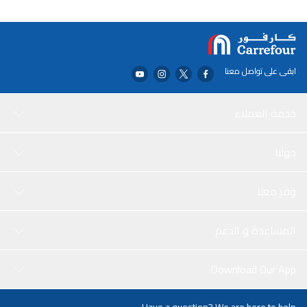
حاملًا ذاتيًا -تصميم نحيف مع الحد الأدنى من الحجم الإضافي وسهل الحمل
-إمكانية الوصول إلى جميع عناصر التحكم والميزات دون إخراج Nintendo
Switch Lite من الحافظة -جلد سيليكون ناعم وقابل للتمدد، سهل الإزالة
والارتداء
ابقى على تواصل معنا
خدمة العملاء
حولنا
وفر معنا
المساعدة و الدعم
Download Our App