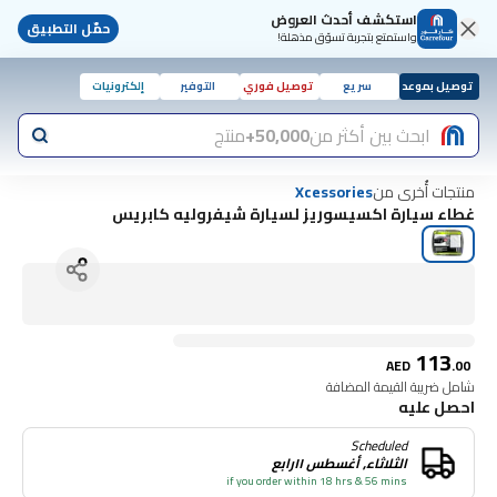
استكشف أحدث العروض
حمّل التطبيق
واستمتع بتجربة تسوّق مذهلة!
توصيل بموعد
سريع
توصيل فوري
التوفير
إلكترونيات
ابحث بين أكثر من
50,000+
منتج
منتجات أُخرى من
Xcessories
غطاء سيارة اكسيسوريز لسيارة شيفروليه كابريس
113
AED
.
00
شامل ضريبة القيمة المضافة
احصل عليه
Scheduled
الثلاثاء, أغسطس ١١رابع
if you order within 18 hrs & 56 mins