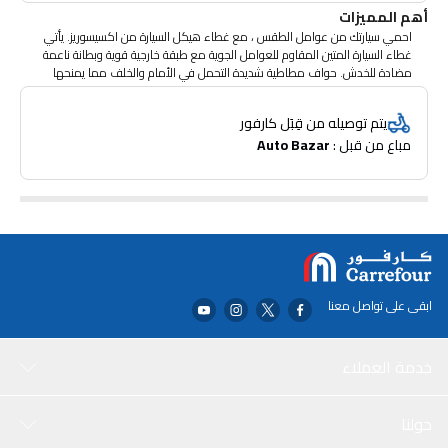
أهم المميزات
احمي سيارتك من عوامل الطقس ، مع غطاء هيكل السيارة من اكسيسوريز. يأتي
غطاء السيارة المتين المقاوم للعوامل الجوية مع طبقة خارجية قوية وبطانة ناعمة
مضادة للخدش. حواف مطاطية شديدة التحمل في الأمام والخلف مما يمنحها
ثباتًا آمنًا. يأتي غطاء السيارة مع حقيبة حمل حتى تتمكن من تعبئتها عندما لا تكون
قيد الاستخدام. متوفر في مجموعة من الأحجام من M إلى 2XL احم سيارتك من
يتم توصيله من قِبَل كارفور
الأوساخ والغبار والملوثات الصناعية وفضلات الطيور. سهل التركيب: ضعه على
مباع من قبل : 
Auto Bazar
الصادم الأمامي أولاً ، ثم اسحب الغطاء فوق الجزء العلوي من السيارة وقم بتثبيته
أسفل الصدام الخلفي. Xcessories هي الشركة الرائدة في صناعة إكسسوارات
السيارات في التصميم والتطور والمتانة مع القدرة على المنافسة من حيث التكلفة.
خدوش درزات مزدوجة لقوة التحمل
ابقى على تواصل معنا
خدمة العملاء
حولنا