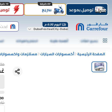
60 دقيقة
15 دقيقة
توصيل بموعد
سريع
توصيل
اليوم 6:30 م
ابحث 
DubaiFestivalCity-Dubai
جميع الفئات
أطعمة طازجة
الخضار والفواكه
الس
الصفحة الرئيسية
أكسسوارات السيارات
مستلزمات واكسسوارات 
منت
غط
00
شامل