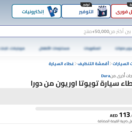
توفير
 فوري
التوفير
إلكترونيات
بين أكثر من
50,000+
منتج
وبر ماركت
المشروبات
مستلزمات الأطفال
موبايلات، تابلت
السيارات
أقمشة التنظيف
غطاء السيارة
جات أُخرى من
Dura
اء سيارة تويوتا اوريون من دورا
113
AED
.
 ضريبة القيمة المضافة