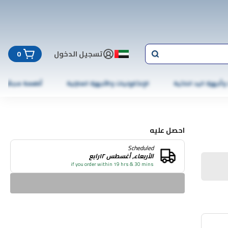
تسجيل الدخول
0
 وأجهزة اليد الذكية
الإلكترونيات والأجهزة المنزلية
أطعمة مجمّدة
احصل عليه
Scheduled
الأربعاء, أغسطس ١٢رابع
if you order within 19 hrs & 30 mins