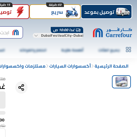
60 دقيقة
15 دقيقة
توصيل بموعد
سريع
توصيل
غدا 10:00 ص
ابحث 
DubaiFestivalCity-Dubai
جميع الفئات
أطعمة طازجة
الخضار والفواكه
الس
الصفحة الرئيسية
أكسسوارات السيارات
مستلزمات واكسسوارات 
منت
غط
00
شامل