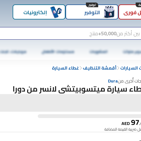
توفير
 فوري
التوفير
إلكترونيات
بين أكثر من
50,000+
منتج
وبر ماركت
المشروبات
مستلزمات الأطفال
موبايلات، تابلت
السيارات
أقمشة التنظيف
غطاء السيارة
جات أُخرى من
Dura
اء سيارة ميتسوبيتشي لانسر من دورا
97
AED
.
 ضريبة القيمة المضافة