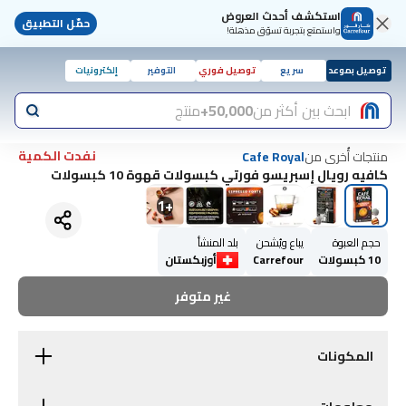
استكشف أحدث العروض
حمّل التطبيق
واستمتع بتجربة تسوّق مذهلة!
توصيل بموعد
سريع
توصيل فوري
التوفير
إلكترونيات
ابحث بين أكثر من
50,000+
منتج
نفدت الكمية
منتجات أُخرى من
Cafe Royal
كافيه رويال إسبريسو فورتي كبسولات قهوة 10 كبسولات
1
+
حجم العبوة
يباع ويُشحن
بلد المنشأ
10 كبسولات
Carrefour
أوزبكستان
غير متوفر
المكونات