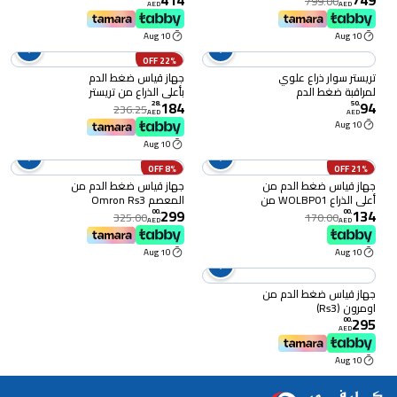
414
749
799.00
AED
AED
330BPS) - اتصال بلوتوث،
ذاكرة تخزين 200، كشف
10 Aug
10 Aug
ضربات القلب غير المنتظم،
متوافق مع iOS واندرويد
22% OFF
تريستر سوار ذراع علوي
جهاز قياس ضغط الدم
لمراقبة ضغط الدم
بأعلى الذراع من تريستر
184
94
TS‑305BPUCS (16-24
28
.
50
.
236.25
AED
AED
سم) - سوار بديل لشاشة
10 Aug
TS‑305BM، نطاق ضغط 0-
10 Aug
300 ملم زئبق، مناسب
للجنسين
8% OFF
21% OFF
جهاز قياس ضغط الدم من
جهاز قياس ضغط الدم من
أعلى الذراع WOLBP01 من
المعصم Omron Rs3
299
134
وولبرو
Intelli It
00
.
00
.
325.00
170.00
AED
AED
10 Aug
10 Aug
جهاز قياس ضغط الدم من
اومرون (Rs3)
295
00
.
AED
10 Aug