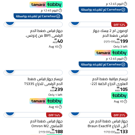
اليوم 12:45 م
Carrefour تم تنفيذه بواسطة
اليوم 12:45 م
Carrefour تم تنفيذه بواسطة
12% OFF
اومرون ام 2 بيسك جهاز
جهاز قياس ضغط الدم
قياس ضغط الدم
الرقمي (BP) من إدوتس،
40
199
الاوتوماتيكي
شاشة LCD ووظيفة
07
.
00
.
225.00
AED
AED
صوتية، دقيق وسهل
10 Aug
Only 3 left
الاستخدام ومحمول
اليوم 12:45 م
Carrefour تم تنفيذه بواسطة
تريستر مراقبة ضغط الدم
تريستر جهاز قياس ضغط
العلوي الذراع الكفة (22-
الدم الرقمي للذراع TS335
239
105
42 سنتيمتر / تيسي-305
00
.
00
.
AED
AED
بوكم
Only 1 left
10 Aug
10 Aug
14% OFF
21% OFF
جهاز قياس ضغط الدم من
جهاز قياس ضغط الدم
أعلى الذراع Braun ExactFit
الأساسي Omron M2
188
133
1E
00
.
89
.
219.00
170.00
AED
AED