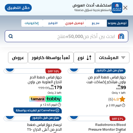
استكشف أحدث العروض
حمّل التطبيق
واستمتع بتجربة تسوّق مذهلة!
توصيل بموعد
سريع
توصيل فوري
التوفير
إلكترونيات
ابحث بين أكثر من
50,000+
منتج
المرشحات
نوع
تُعبأ بواسطة كارفور
عروض
مباع من قبل كارفور
الأكثر مبيعا
10% OFF
جهاز قياس ضغط الدم من
جهاز قياس ضغط الدم
براون هيلثكير إكساكت فيت
للذراع العلوية من براون
179
99
ون BUA5000 التلقائي من
Exact Fit، موديل
00
.
00
.
199.00
AED
AED
أعلى الذراع
BUA6150CEME.
Only 2 left
Only 1 left
(6)
4.8
اليوم 12:45 م
اليوم 2:00 م
Carrefour تم تنفيذه بواسطة
مباع من قبل كارفور
57% OFF
Radiotronics Blood
تريستر جهاز قياس ضغط
Pressure Monitor Digital
الدم من أعلى الذراع TS-