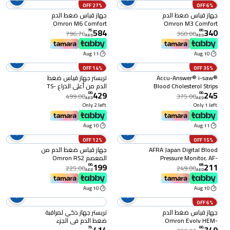
27% OFF
6% OFF
جهاز قياس ضغط الدم
جهاز قياس ضغط الدم
Omron M6 Comfort
Omron M3 Comfort
584
340
75
.
00
.
796.76
360.00
AED
AED
11 Aug
10 Aug
14% OFF
35% OFF
Accu-Answer® i-saw®
تريستر جهاز قياس ضغط
Blood Cholesterol Strips
الدم من أعلى الذراع TS-
429
245
(25ct)
360BP، أبيض
00
.
00
.
499.00
375.00
AED
AED
Only 2 left
Only 1 left
10 Aug
11 Aug
12% OFF
15% OFF
AFRA Japan Digital Blood
جهاز قياس ضغط الدم من
Pressure Monitor, AF-
المعصم Omron RS2
199
211
203BPMW, Black, Wrist
00
.
68
.
225.00
249.00
AED
AED
Type, Small, 2 Year
Warranty
10 Aug
10 Aug
6% OFF
جهاز قياس ضغط الدم
تريستر جهاز ذكي لمراقبة
Omron Evolv HEM-
ضغط الدم في الجزء
7600T بدون أنبوب
العلوي من الذراع (TS-
75
.
00
.