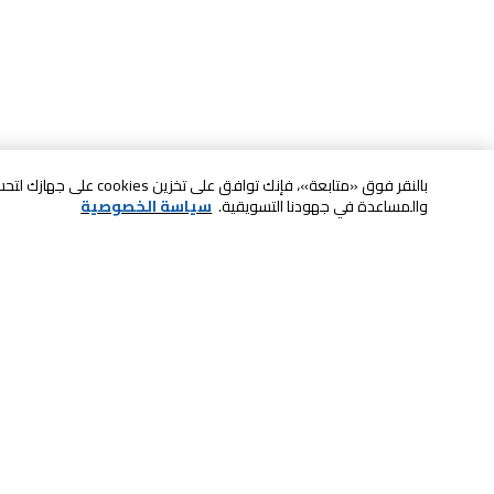
بالنقر فوق «متابعة»، فإنك ت
والمساعدة في جهودنا التسويقية.
سياسة الخصوصية
خدمة العملاء
الصيانة والضمان
ابقى على تواصل معنا
الاسترجاع و التبديل
الدفع بأمان عبر الانترنت
الشحن والتسليم
تواصل معنا عبر الدردشة للحصول على
الدفع عند الاستلام
المساعدة