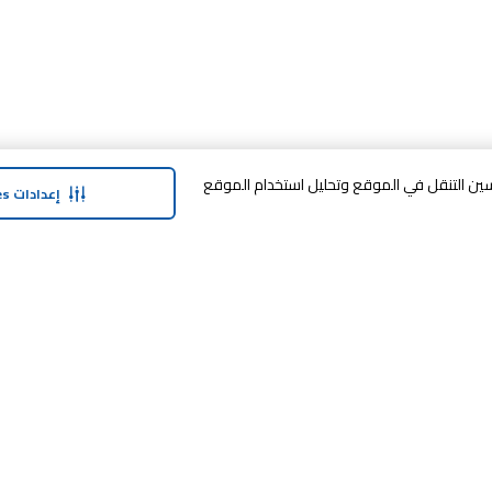
وافق على تخزين cookies على جهازك لتحسين التنقل في الموقع وتحليل استخدام الموقع
إعدادات Cookies
حولنا
وفر معنا
نبذة عن ماجد الفطيم
خدمة الضمان المم
نبذة عن كارفور
خطة الدفع المرنة
حول ماجد الفطيم كارفور و المجتمع ماركات
مكافآت SHARE
كارفور
العلامات التجارية
بيع معنا