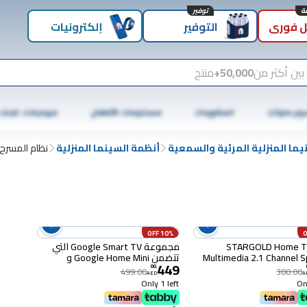
توفير
 فوري
التوفير
إلكترونيات
بين أكثر من
50,000+
منتج
وبر ماركت
المشروبات
مستلزمات الأطفال
موبايلات، تابلت
يما المنزلية المرئية والسمعية
أنظمة السينما المنزلية
نظام المسرح 
10% OFF
STARGOLD Home T
مجموعة Google Smart TV التي
Multimedia 2.1 Channel 
تتضمن Google Home Mini و
449
Remote Control Via B
Chromecast من الجيل الثالث
00
.
499.00
380.00
AED
A
GA00545-US
SD/MMC, SG-G2023
Only 1 left
Onl