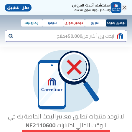
استكشف أحدث العروض
حمّل التطبيق
واستمتع بتجربة تسوّق مذهلة!
توصيل بموعد
سريع
توصيل فوري
التوفير
إلكترونيات
ابحث بين أكثر من
50,000+
منتج
لا توجد منتجات تطابق معايير البحث الخاصة بك في
الوقت الحالي.اختبارات
NF2110600