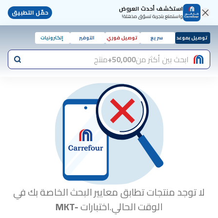
استكشف أحدث العروض
حمّل التطبيق
واستمتع بتجربة تسوّق مذهلة!
توصيل بموعد
سريع
توصيل فوري
التوفير
إلكترونيات
ابحث بين أكثر من
50,000+
منتج
لا توجد منتجات تطابق معايير البحث الخاصة بك في
الوقت الحالي.اختبارات
MKT-