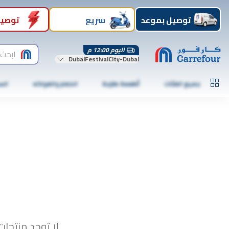
توصيل بموعد
سريع
توصيل
اليوم 12:00 م
ابحث 
DubaiFestivalCity-Dubai
جميع الفئات
أطعمة طازجة
الخضار والفواكه
الس
لا توجد منتجات