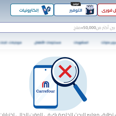
توفير
 فوري
التوفير
إلكترونيات
بين أكثر من
50,000+
منتج
وبر ماركت
المشروبات
مستلزمات الأطفال
موبايلات، تابلت
 تطابق معايير البحث الخاصة بك في الوقت الحالي.اختبارات