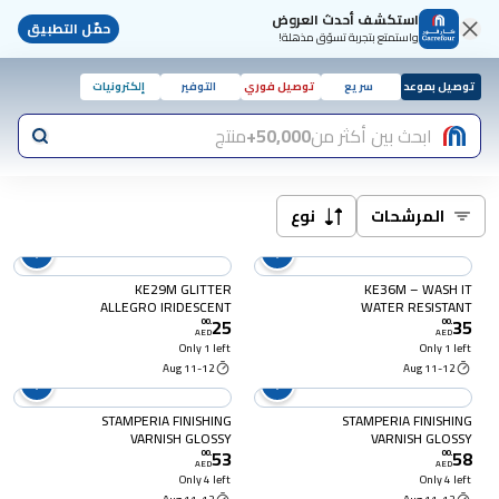
استكشف أحدث العروض
حمّل التطبيق
واستمتع بتجربة تسوّق مذهلة!
توصيل بموعد
سريع
توصيل فوري
التوفير
إلكترونيات
ابحث بين أكثر من
50,000+
منتج
المرشحات
نوع
KE29M GLITTER
KE36M – WASH IT
ALLEGRO IRIDESCENT
WATER RESISTANT
25
35
FINISH 80 ML
FINISH 80ML
00
.
00
.
AED
AED
Only 1 left
Only 1 left
11-12 Aug
11-12 Aug
STAMPERIA FINISHING
STAMPERIA FINISHING
VARNISH GLOSSY
VARNISH GLOSSY
53
58
00
.
00
.
AED
AED
Only 4 left
Only 4 left