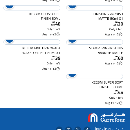
11-12 Aug
11-12 Aug
KE27M GLOSSY GEL
FINISHING VARNISH
FINISH 80ML
MATTE 80ml X1
48
30
00
.
00
.
AED
AED
Only 1 left
Only 2 left
11-12 Aug
11-12 Aug
KE38M FINITURA OPACA
STAMPERIA FINISHING
WAXED EFFECT 80ml X1
VARNISH MATTE
39
60
00
.
00
.
AED
AED
Only 1 left
11-12 Aug
11-12 Aug
KE25M SUPER SOFT
FINISH – 80 ML
45
00
.
AED
Only 1 left
11-12 Aug
ابقى على تواصل معنا