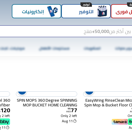
توفير
 فوري
التوفير
إلكترونيات
بين أكثر من
50,000+
منتج
وبر ماركت
المشروبات
مستلزمات الأطفال
موبايلات، تابلت
el 360
SPIN MOPS 360 Degree SPINNING
EasyWring RinseClean Mic
ofiber
MOP BUCKET HOME CLEANING
Spin Mop & Bucket Floor C
120
77
otary
WITH STAINLESS STEEL HANDLE
System, 360° Spin M
.
50
.
D
AED
A
 Press
AND 1 MOP HEADS
Bucket & Dual Mop Heads
 2 left
Only 2 left
Onl
11 Aug
green)
11 Aug