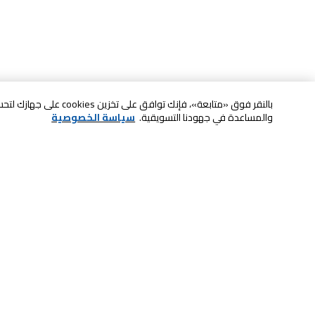
بالنقر فوق «متابعة»، فإنك ت
والمساعدة في جهودنا التسويقية.
سياسة الخصوصية
خدمة العملاء
الصيانة والضمان
ابقى على تواصل معنا
الاسترجاع و التبديل
الدفع بأمان عبر الانترنت
الشحن والتسليم
تواصل معنا عبر الدردشة للحصول على
الدفع عند الاستلام
المساعدة
لا تشيل همها حنًا نوصلها
اتصل بنا للحصول على المساعدة
800-73232
إعدادات ملفات تعريف الارتباط