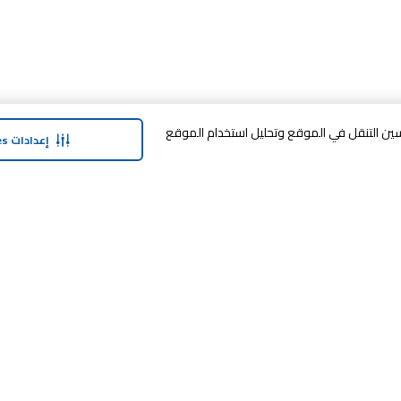
وافق على تخزين cookies على جهازك لتحسين التنقل في الموقع وتحليل استخدام الموقع
إعدادات Cookies
حولنا
وفر معنا
نبذة عن ماجد الفطيم
خدمة الضمان المم
نبذة عن كارفور
خطة الدفع المرنة
حول ماجد الفطيم كارفور و المجتمع ماركات
مكافآت SHARE
كارفور
العلامات التجارية
بيع معنا
الأخبار والبيانات الصحفية