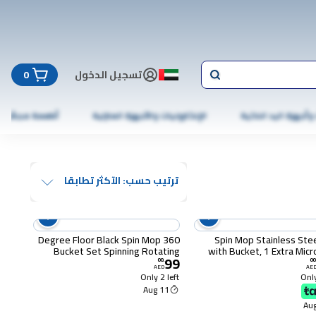
تسجيل الدخول
0
 وأجهزة اليد الذكية
الإلكترونيات والأجهزة المنزلية
أطعمة مجمّدة
ترتيب حسب: الآكثر تطابقا
360 Degree Floor Black Spin Mop
Spin Mop Stainless Ste
Bucket Set Spinning Rotating
with Bucket, 1 Extra Micr
99
With Stainless steel Hnadle and 1
Mop Heads,Automatic R
00
.
00
AED
AE
Cleaning Dry Heads, Color May
Floor Cleaning System, Easy
Only 2 left
Only
Vary
Handle Mop, Spinning Mop and
11 Aug
Bucket (