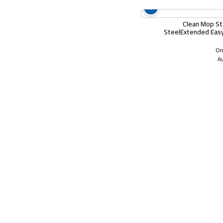
Clean Mop St
SteelExtended Eas
Stainless Steel Handle a
Wring Dryer
Onl