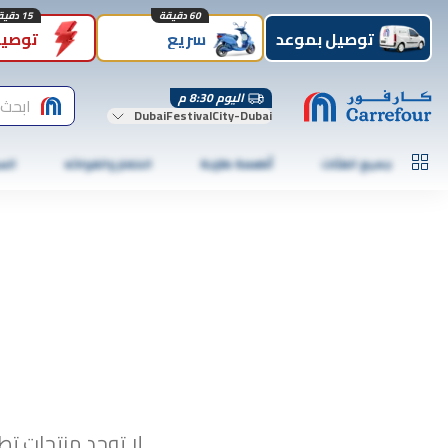
60 دقيقة
15 دقيقة
توصيل بموعد
سريع
توصيل
اليوم 8:30 م
ابحث 
DubaiFestivalCity-Dubai
جميع الفئات
أطعمة طازجة
الخضار والفواكه
الس
لا توجد منتجات تطا