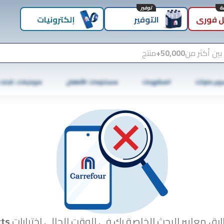
توفير
 فوري
التوفير
إلكترونيات
بين أكثر من
50,000+
منتج
وبر ماركت
المشروبات
مستلزمات الأطفال
موبايلات، تابلت
بق معايير البحث الخاصة بك في الوقت الحالي.اختبارات
ts