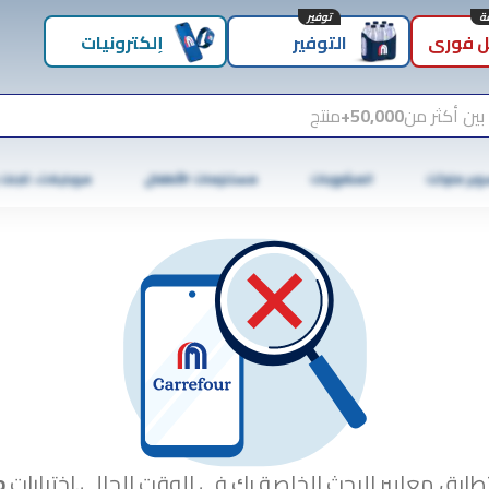
توفير
 فوري
التوفير
إلكترونيات
بين أكثر من
50,000+
منتج
وبر ماركت
المشروبات
مستلزمات الأطفال
موبايلات، تابلت
طابق معايير البحث الخاصة بك في الوقت الحالي.اختبارات
o