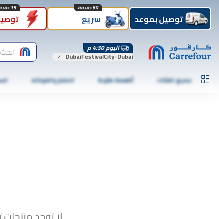
60 دقيقة
15 دقيقة
توصيل بموعد
سريع
توصيل
اليوم 4:30 م
ابحث 
DubaiFestivalCity-Dubai
جميع الفئات
أطعمة طازجة
الخضار والفواكه
الس
لا توجد منتجات ت