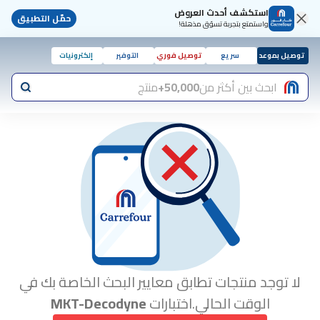
استكشف أحدث العروض
حمّل التطبيق
واستمتع بتجربة تسوّق مذهلة!
توصيل بموعد
سريع
توصيل فوري
التوفير
إلكترونيات
ابحث بين أكثر من
50,000+
منتج
لا توجد منتجات تطابق معايير البحث الخاصة بك في
الوقت الحالي.اختبارات
MKT-Decodyne