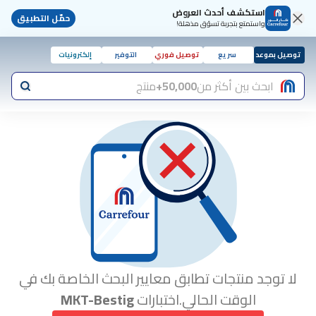
استكشف أحدث العروض
حمّل التطبيق
واستمتع بتجربة تسوّق مذهلة!
توصيل بموعد
سريع
توصيل فوري
التوفير
إلكترونيات
ابحث بين أكثر من
50,000+
منتج
لا توجد منتجات تطابق معايير البحث الخاصة بك في
الوقت الحالي.اختبارات
MKT-Bestig