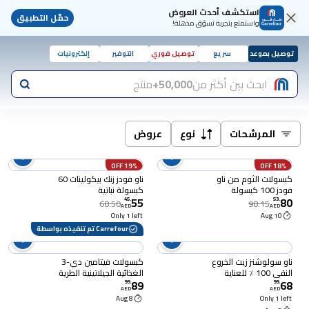
استكشف أحدث العروض
حمّل التطبيق
واستمتع بتجربة تسوّق مذهلة!
توصيل بموعد
سريع
توصيل فوري
التوفير
إلكترونيات
ابحث بين أكثر من
50,000+
منتج
المرشحات
نوع
عروض
19% OFF
18% OFF
كبسولات الثوم من ناو
ناو فودز زنك بيكولينات 60
فودز 100 كبسولة
كبسولة نباتية
55
80
45
.
53
.
68.50
98.15
AED
AED
Only 1 left
10 Aug
Carrefour تم تنفيذه بواسطة
ناو سولوشنز زيت الخروع
كبسولات فيتامين دي-3
النقي 100 ٪ للعناية
الغذائية الجيلاتينية الطرية
89
68
بالبشرة ومتعددة
من ناو، 120 كبسولة،
99
.
99
.
AED
AED
الاستخدامات
10.000 وحدة دولية
8 Aug
Only 1 left