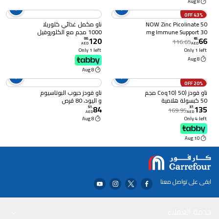
8 Aug
43% OFF
NOW Zinc Picolinate 50
ناو مكمل غذائي كلوريلا
mg Immune Support 30
1000 مجم مع الكلوروفيل
120
66
Veg Capsules
الموجود بشكل طبيعي
00
.
65
.
116.65
AED
AED
وبيتا كاروتين والكاروتينات
Only 1 left
Only 1 left
المختلطة وفيتامين ج
8 Aug
والحديد والبروتين ، 20
8 Aug
قرص
20% OFF
ناو فودز (Coq10) 50 مجم
ناو فودز حبوب البوتاسيوم
50 كبسولة هلامية
و اليود، 80 قرص
84
135
51
.
37
.
169.95
AED
AED
8 Aug
Only 4 left
10 Aug
ابقى على تواصل معنا
خدمة العملاء