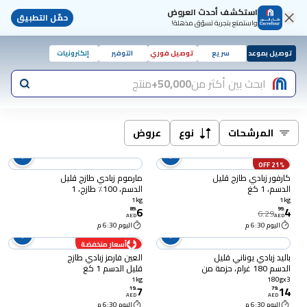
استكشف أحدث العروض
حمّل التطبيق
واستمتع بتجربة تسوّق مذهلة!
توصيل بموعد
سريع
توصيل فوري
التوفير
إلكترونيات
ابحث بين أكثر من
50,000+
منتج
المرشحات
نوع
عروض
21% OFF
كارفور زبادي طازج قليل
مارموم زبادي طازج قليل
الدسم، 1 كغ
الدسم، 100٪ طازج، 1
كيلوغرام
1kg
1kg
6
4
89
.
99
.
6.29
AED
AED
اليوم 6:30 م
اليوم 6:30 م
أسعار منخفضة
باليد زبادي يوناني قليل
العين فارمز زبادي طازج
الدسم 180 غرام، حزمة من
قليل الدسم 1 كغ
3
1kg
180gx3
7
14
19
.
79
.
AED
AED
اليوم 6:30 م
اليوم 6:30 م