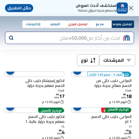
استكشف أحدث العروض
حمّل التطبيق
واستمتع بتجربة تسوّق مذهلة!
توصيل بموعد
سريع
توصيل فوري
التوفير
إلكترونيات
ابحث بين أكثر من
50,000+
منتج
المرشحات
نوع
أضف 3 - خصم 30% الثالث
المراعي حليب خالي من
لاكنور إسينشالز حليب خالي
الدسم معالج بدرجة حرارة
الدسم معقم بدرجة حرارة
عالية 1 لتر حزمة من 4
عالية حزمة من 4 سعة 1
1Lx4
1Lx4
17
18
لتر
49
.
99
.
AED
AED
اليوم 12:00 م
اليوم 12:00 م
الإختيار الأفضل
أسعار منخفضة
الإختيار الأفضل
المراعي حليب خالي الدسم،
لاكنور حليب خالي الدسم
1 لتر
معقم بدرجة حرارة عالية، 1
لتر
1L
1l
4
5
89
.
49
.
AED
AED
اليوم 12:00 م
اليوم 12:00 م