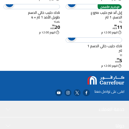
الإختيار الأفضل
إيل آند فير حليب منزوع
نادك حليب خالي الدسم
الدسم، 1 لتر
طويل الأمد 1 لتر × 4
1Lx4
1L
20
11
79
.
99
.
AED
AED
اليوم 12:00 م
اليوم 12:00 م
نادك حليب خالي الدسم 1
لتر
1l
5
39
.
AED
اليوم 12:00 م
ابقى على تواصل معنا
خدمة العملاء
حولنا