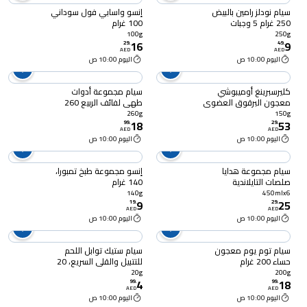
سيام نودلز رامين بالبيض
إنسو واسابي فول سوداني
250 غرام 5 وجبات
100 غرام
100g
250g
16
9
29
.
49
.
AED
AED
اليوم 10:00 ص
اليوم 10:00 ص
كليرسبرينغ أوميبوشي
سيام مجموعة أدوات
معجون البرقوق العضوي
طهي لفائف الربيع 260
الياباني 150 غرام
غرام
260g
150g
18
53
99
.
29
.
AED
AED
اليوم 10:00 ص
اليوم 10:00 ص
سيام مجموعة هدايا
إنسو مجموعة طبخ تمبورا،
صلصات التايلاندية
140 غرام
للتغميس، صلصة الفلفل
140g
450mlx6
9
25
الحلو، صلصة ساتيه جوز
19
.
29
.
AED
AED
الهند والفول السوداني،
اليوم 10:00 ص
اليوم 10:00 ص
صلصة سريراتشا الحارة، 450
ملل، حزمة من 6
سيام توم يوم معجون
سيام ستيك توابل اللحم
حساء 200 غرام
للتتبيل والقلي السريع، 20
غرام
20g
200g
4
18
99
.
99
.
AED
AED
اليوم 10:00 ص
اليوم 10:00 ص