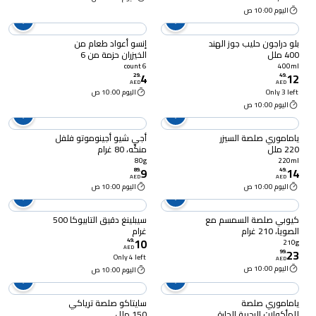
اليوم 10:00 ص
بلو دراجون حليب جوز الهند
إنسو أعواد طعام من
400 ملل
الخيزران حزمة من 6
6 count
400ml
4
12
29
.
49
.
AED
AED
Only 3 left
اليوم 10:00 ص
اليوم 10:00 ص
ياماموري صلصة السيزر
أجي شيو أجينوموتو فلفل
220 ملل
منكّه، 80 غرام
80g
220ml
9
14
89
.
49
.
AED
AED
اليوم 10:00 ص
اليوم 10:00 ص
كيوبي صلصة السمسم مع
سيبلينغ دقيق التابيوكا 500
الصويا، 210 غرام
غرام
10
49
.
210g
AED
23
99
.
Only 4 left
AED
اليوم 10:00 ص
اليوم 10:00 ص
ياماموري صلصة
سايتاكو صلصة ترياكي
للمأكولات البحرية الحارة
150 ملل