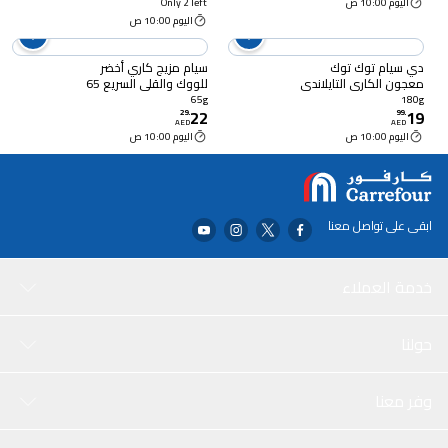
اليوم 10:00 ص
Only 2 left
اليوم 10:00 ص
دي سيام توك توك
سيام مزيج كاري أخضر
معجون الكاري التايلاندي
للووك والقلي السريع 65
الأحمر والأخضر والأصفر،
غرام
65g
180g
22
19
180 غرام
29
.
99
.
AED
AED
اليوم 10:00 ص
اليوم 10:00 ص
ابقى على تواصل معنا
خدمة العملاء
حولنا
وفر معنا