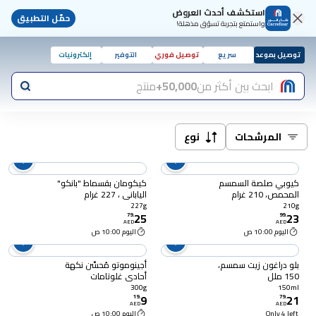
استكشف أحدث العروض
حمّل التطبيق
واستمتع بتجربة تسوّق مذهلة!
توصيل بموعد
سريع
توصيل فوري
التوفير
إلكترونيات
ابحث بين أكثر من
50,000+
منتج
المرشحات
نوع
كيوبي صلصة السمسم
كيكومان بقسماط "بانكو"
المحمص، 210 غرام
الياباني ، 227 غرام
227g
210g
25
23
79
.
99
.
AED
AED
اليوم 10:00 ص
اليوم 10:00 ص
بلو دراغون زيت سمسم،
أجينوموتو مُحسِّن نكهة
150 ملل
أحادي غلوتامات
الصوديوم، 300 غرام
300g
150ml
9
21
19
.
79
.
AED
AED
Only 4 left
اليوم 10:00 ص