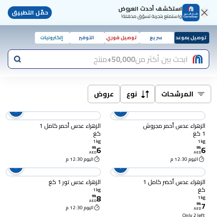
استكشف أحدث العروض
حمّل التطبيق
واستمتع بتجربة تسوّق مذهلة!
توصيل بموعد
سريع
توصيل فوري
التوفير
إلكترونيات
ابحث بين أكثر من
50,000+
منتج
المرشحات
نوع
عروض
الزهراء عدس أحمر مجروش
الزهراء عدس أحمر كامل 1
1 كغ
كغ
1kg
1kg
6
6
99
.
99
.
AED
AED
اليوم 12:30 م
اليوم 12:30 م
الزهراء عدس أخضر كامل 1
الزهراء عدس تور 1 كغ
كغ
1kg
8
99
.
1kg
AED
7
99
.
اليوم 12:30 م
AED
Only 2 left