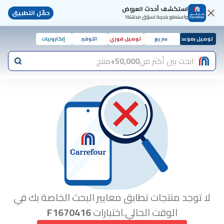
استكشف أحدث العروض
حمّل التطبيق
واستمتع بتجربة تسوّق مذهلة!
توصيل بموعد
سريع
توصيل فوري
التوفير
إلكترونيات
ابحث بين أكثر من
50,000+
منتج
لا توجد منتجات تطابق معايير البحث الخاصة بك في
الوقت الحالي.اختبارات
F1670416