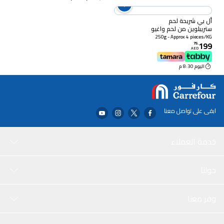
أل بي شريحة لحم
ستريبلوين من لحم واغيو
الأسترالي MB 9+
250g - Approx 4 pieces/KG
199
75
.
AED
اليوم 8:30 م
ابقى على تواصل معنا
خدمة العملاء
حولنا
وفر معنا