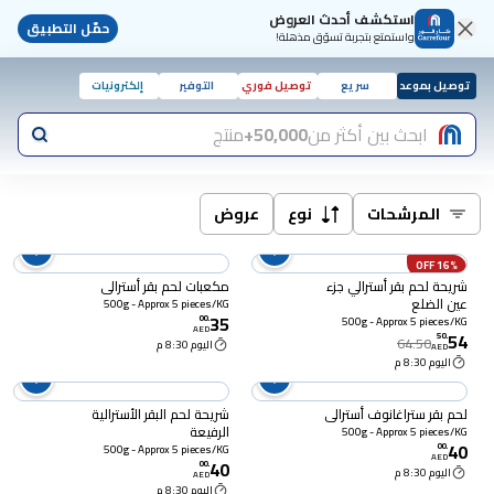
استكشف أحدث العروض
حمّل التطبيق
واستمتع بتجربة تسوّق مذهلة!
توصيل بموعد
سريع
توصيل فوري
التوفير
إلكترونيات
ابحث بين أكثر من
50,000+
منتج
المرشحات
نوع
عروض
16% OFF
شريحة لحم بقر أسترالي جزء
مكعبات لحم بقر أسترالي
عين الضلع
500g - Approx 5 pieces/KG
35
00
.
500g - Approx 5 pieces/KG
AED
54
50
.
64.50
اليوم 8:30 م
AED
اليوم 8:30 م
لحم بقر ستراغانوف أسترالي
شريحة لحم البقر الأسترالية
الرفيعة
500g - Approx 5 pieces/KG
40
00
.
500g - Approx 5 pieces/KG
AED
40
00
.
اليوم 8:30 م
AED
اليوم 8:30 م