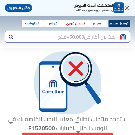
استكشف أحدث العروض
حمّل التطبيق
واستمتع بتجربة تسوّق مذهلة!
توصيل بموعد
سريع
توصيل فوري
التوفير
إلكترونيات
ابحث بين أكثر من
50,000+
منتج
لا توجد منتجات تطابق معايير البحث الخاصة بك في
الوقت الحالي.اختبارات
F1520500