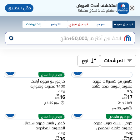
استكشف أحدث العروض
حمّل التطبيق
واستمتع بتجربة تسوّق مذهلة!
توصيل بموعد
سريع
توصيل فوري
التوفير
إلكترونيات
ابحث بين أكثر من
50,000+
منتج
المرشحات
نوع
الإختيار الأفضل
كارفور بيو كبسولات قهوة
كارفور بيو قهوة أرابيكا
عضوية إثيوبية، درجة كثافة
100% عضوية ومتوازنة
6، 97 غرام
مطحونة 250 غرام
250g
97g
16
17
99
.
99
.
AED
AED
Only 4 left
اليوم 4:30 م
اليوم 4:30 م
الإختيار الأفضل
الإختيار الأفضل
كوفي بلانيت حبوب قهوة
كوفي بلانيت قهوة سيجنال
عضوية كاملة التحميص
العضوية المطحونة
متوسطة ، 250 غرام
متوسطة التحميص ، 250
250g
250g
36
36
غرام
79
.
79
.