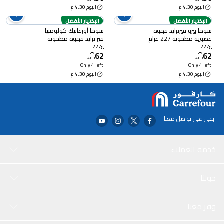
AED
AED
اليوم 4:30 م
اليوم 4:30 م
الإختيار الأفضل
الإختيار الأفضل
سوما بيرو فيرترايد قهوة
سوما أورغانيك كولومبيا
عضوية مطحونة 227 غرام
فير ترايد قهوة مطحونة
227 غرام
227g
227g
62
62
29
.
29
.
AED
AED
Only 4 left
Only 4 left
اليوم 4:30 م
اليوم 4:30 م
ابقى على تواصل معنا
خدمة العملاء
حولنا
وفر معنا