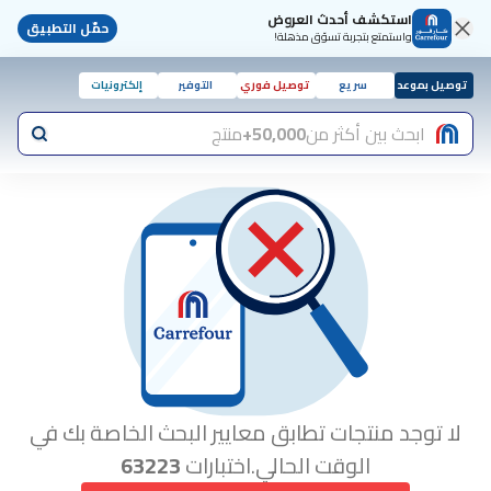
استكشف أحدث العروض
حمّل التطبيق
واستمتع بتجربة تسوّق مذهلة!
توصيل بموعد
سريع
توصيل فوري
التوفير
إلكترونيات
ابحث بين أكثر من
50,000+
منتج
لا توجد منتجات تطابق معايير البحث الخاصة بك في
الوقت الحالي.اختبارات
63223