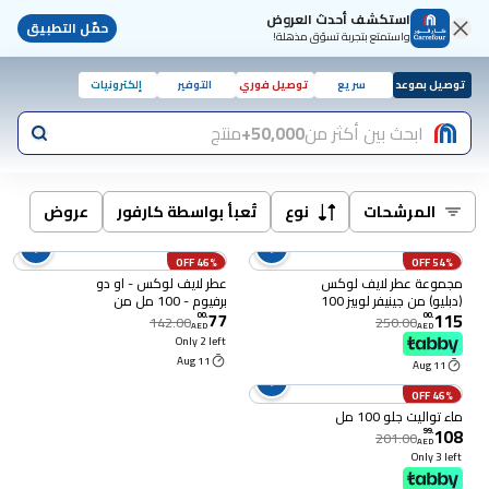
استكشف أحدث العروض
حمّل التطبيق
واستمتع بتجربة تسوّق مذهلة!
توصيل بموعد
سريع
توصيل فوري
التوفير
إلكترونيات
ابحث بين أكثر من
50,000+
منتج
المرشحات
نوع
تُعبأ بواسطة كارفور
عروض
46% OFF
54% OFF
مجموعة عطر لايف لوكس
عطر لايف لوكس - او دو
(دبليو) من جينيفر لوبيز 100
برفيوم - 100 مل من
77
115
مل+75 مل+عطر اس جي
جينيفر لوبيز
00
.
00
.
142.00
250.00
AED
AED
Only 2 left
11 Aug
11 Aug
46% OFF
ماء تواليت جلو 100 مل
108
99
.
201.00
AED
Only 3 left