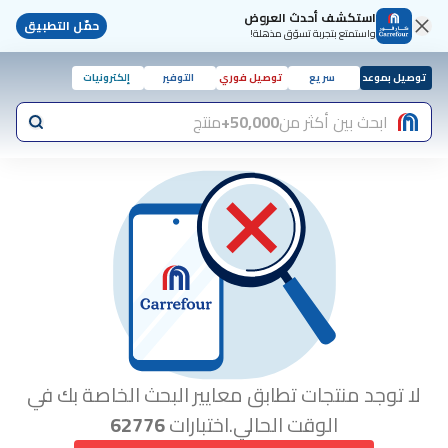
استكشف أحدث العروض
حمّل التطبيق
واستمتع بتجربة تسوّق مذهلة!
توصيل بموعد
سريع
توصيل فوري
التوفير
إلكترونيات
ابحث بين أكثر من
50,000+
منتج
لا توجد منتجات تطابق معايير البحث الخاصة بك في
الوقت الحالي.اختبارات
62776