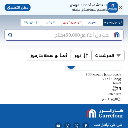
استكشف أحدث العروض
حمّل التطبيق
واستمتع بتجربة تسوّق مذهلة!
توصيل بموعد
سريع
توصيل فوري
التوفير
إلكترونيات
ابحث بين أكثر من
50,000+
منتج
المرشحات
نوع
تُعبأ بواسطة كارفور
بامبونا مناديل للوجه، 200
ورقة، 5 لفات
5 Rolls
23
49
.
AED
Only 1 left
اليوم 2:30 م
ابقى على تواصل معنا