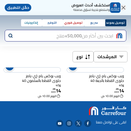
استكشف أحدث العروض
حمّل التطبيق
واستمتع بتجربة تسوّق مذهلة!
توصيل بموعد
سريع
توصيل فوري
التوفير
إلكترونيات
ابحث بين أكثر من
50,000+
منتج
المرشحات
نوع
ويب بوكس يام-إي-يامز ​​
ويب بوكس ​​يام-إي-يامز
حلوى القطط بالجبنة 40
حلوى القطط بالسلمون 40
غرام
غرام
40g
40g
14
14
29
.
29
.
AED
AED
اليوم 10:00 ص
اليوم 10:00 ص
ابقى على تواصل معنا