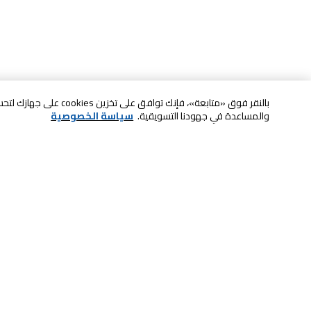
بالنقر فوق «متابعة»، فإنك ت
والمساعدة في جهودنا التسويقية.
سياسة الخصوصية
خدمة العملاء
الصيانة والضمان
ابقى على تواصل معنا
الاسترجاع و التبديل
الدفع بأمان عبر الانترنت
الشحن والتسليم
تواصل معنا عبر الدردشة للحصول على
الدفع عند الاستلام
المساعدة
لا تشيل همها حنًا نوصلها
اتصل بنا للحصول على المساعدة
800-73232
إعدادات ملفات تعريف الارتباط