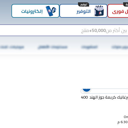
توفير
 فوري
التوفير
إلكترونيات
بين أكثر من
50,000+
منتج
وبر ماركت
المشروبات
مستلزمات الأطفال
موبايلات، تابلت
ريزونا أورغانيك كريمة جوز الهند 400
Onl