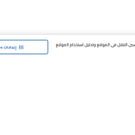
وافق على تخزين cookies على جهازك لتحسين التنقل في الموقع وتحليل استخدام الموقع
إعدادات Cookies
حولنا
وفر معنا
نبذة عن ماجد الفطيم
خدمة الضمان المم
نبذة عن كارفور
خطة الدفع المرنة
حول ماجد الفطيم كارفور و المجتمع ماركات
مكافآت SHARE
كارفور
العلامات التجارية
بيع معنا
الأخبار والبيانات الصحفية