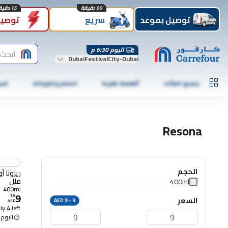
60 دقيقة
15 دقيقة
توصيل بموعد
سريع
توصيل
اليوم 6:30 م
ابحث 
DubaiFestivalCity-Dubai
جميع الفئات
أطعمة طازجة
الخضار والفواكه
الس
Resona
الحجم
ملل
400ml
400ml
9
79
.
السعر
AED 9 - 9
AED
y 4 left
اليوم 6:30 م