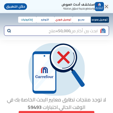
استكشف أحدث العروض
حمّل التطبيق
واستمتع بتجربة تسوّق مذهلة!
توصيل بموعد
سريع
توصيل فوري
التوفير
إلكترونيات
ابحث بين أكثر من
50,000+
منتج
لا توجد منتجات تطابق معايير البحث الخاصة بك في
الوقت الحالي.اختبارات
59493