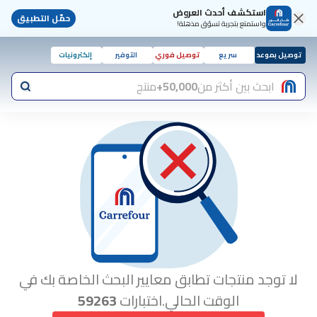
استكشف أحدث العروض
حمّل التطبيق
واستمتع بتجربة تسوّق مذهلة!
توصيل بموعد
سريع
توصيل فوري
التوفير
إلكترونيات
ابحث بين أكثر من
50,000+
منتج
لا توجد منتجات تطابق معايير البحث الخاصة بك في
الوقت الحالي.اختبارات
59263