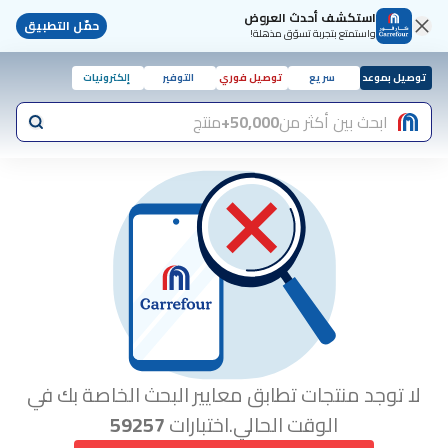
استكشف أحدث العروض
حمّل التطبيق
واستمتع بتجربة تسوّق مذهلة!
توصيل بموعد
سريع
توصيل فوري
التوفير
إلكترونيات
ابحث بين أكثر من
50,000+
منتج
لا توجد منتجات تطابق معايير البحث الخاصة بك في
الوقت الحالي.اختبارات
59257