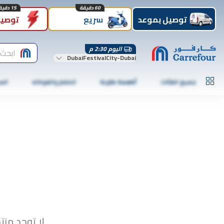
60 دقيقة
15 دقيقة
توصيل بموعد
سريع
توصيل
اليوم 2:30 م
ابحث 
DubaiFestivalCity-Dubai
جميع الفئات
أطعمة طازجة
الخضار والفواكه
الس
لا توجد منت