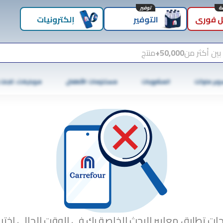
توفير
 فوري
التوفير
إلكترونيات
بين أكثر من
50,000+
منتج
وبر ماركت
المشروبات
مستلزمات الأطفال
موبايلات، تابلت
جات تطابق معايير البحث الخاصة بك في الوقت الحالي.اختبا