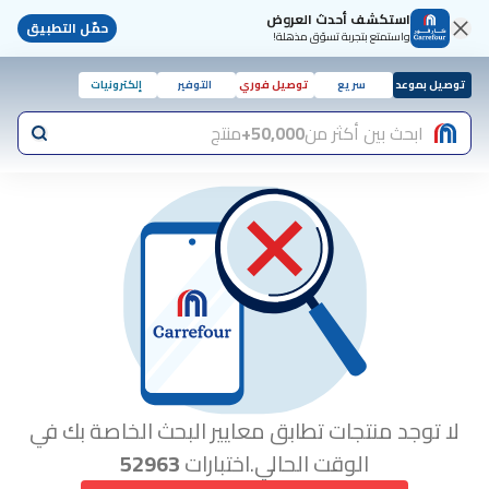
استكشف أحدث العروض
حمّل التطبيق
واستمتع بتجربة تسوّق مذهلة!
توصيل بموعد
سريع
توصيل فوري
التوفير
إلكترونيات
ابحث بين أكثر من
50,000+
منتج
لا توجد منتجات تطابق معايير البحث الخاصة بك في
الوقت الحالي.اختبارات
52963