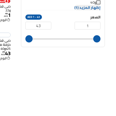
أسعا
40g
دبي فشار ب
إظهار المزيد (1)
22g
1
49
.
السعر
AED
AED 1 - 43
اليوم 12:00 م
حزمة من 25 ق
40gx25
43
29
.
AED
اليوم 12:00 م