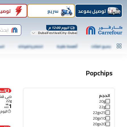
توصيل بموعد
سريع
توصيل
اليوم 12:00 م
ابحث 
DubaiFestivalCity-Dubai
جميع الفئات
أطعمة طازجة
الخضار والفواكه
الس
Popchips
أسعا
الحجم
دبي فشار طبيعي مملح،
22g
20g
1
49
.
22g
AED
اليوم 12:00 م
22gx25
20gx10
20gx20