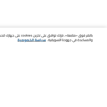
بالنقر فوق «متابعة»، فإنك ت
والمساعدة في جهودنا التسويقية.
سياسة الخصوصية
خدمة العملاء
الصيانة والضمان
ابقى على تواصل معنا
الاسترجاع و التبديل
الدفع بأمان عبر الانترنت
الشحن والتسليم
تواصل معنا عبر الدردشة للحصول على
الدفع عند الاستلام
المساعدة
لا تشيل همها حنًا نوصلها
اتصل بنا للحصول على المساعدة
800-73232
إعدادات ملفات تعريف الارتباط