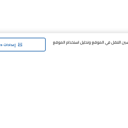
وافق على تخزين cookies على جهازك لتحسين التنقل في الموقع وتحليل استخدام الموقع
إعدادات Cookies
حولنا
وفر معنا
نبذة عن ماجد الفطيم
خدمة الضمان المم
نبذة عن كارفور
خطة الدفع المرنة
حول ماجد الفطيم كارفور و المجتمع ماركات
مكافآت SHARE
كارفور
العلامات التجارية
بيع معنا
الأخبار والبيانات الصحفية