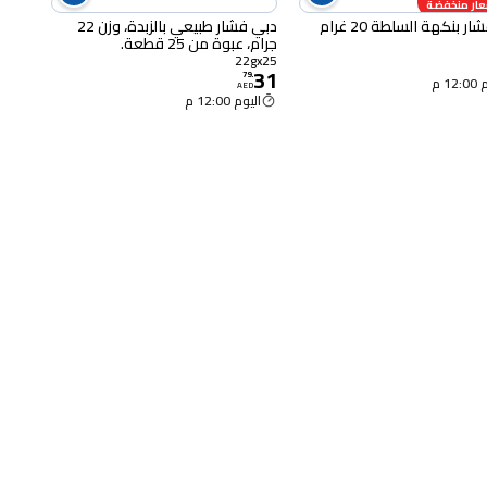
عار منخفضة
ر بنكهة السلطة 20 غرام
دبي فشار طبيعي بالزبدة، وزن 22
جرام، عبوة من 25 قطعة.
22gx25
31
79
.
12 م
AED
اليوم 12:00 م