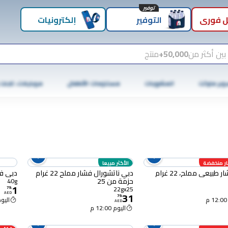
توفير
 فوري
التوفير
إلكترونيات
بين أكثر من
50,000+
منتج
وبر ماركت
المشروبات
مستلزمات الأطفال
موبايلات، تابلت
ر منخفضة
الأكثر مبيعا
 22 غرام
دبي ناتشورال فشار مملح 22 غرام
دبي فشار
حزمة من 25
40g
1
22gx25
79
.
AED
31
79
.
اليوم :00
AED
اليوم 12:00 م