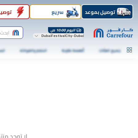
توصيل بموعد
سريع
توصيل
اليوم 10:00 ص
ابحث 
DubaiFestivalCity-Dubai
جميع الفئات
أطعمة طازجة
الخضار والفواكه
الس
لا توجد منت