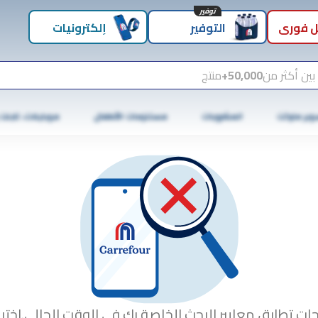
توفير
 فوري
التوفير
إلكترونيات
بين أكثر من
50,000+
منتج
وبر ماركت
المشروبات
مستلزمات الأطفال
موبايلات، تابلت
جات تطابق معايير البحث الخاصة بك في الوقت الحالي.اختبا