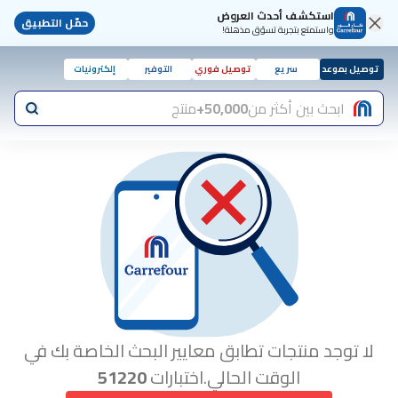
استكشف أحدث العروض
حمّل التطبيق
واستمتع بتجربة تسوّق مذهلة!
توصيل بموعد
سريع
توصيل فوري
التوفير
إلكترونيات
ابحث بين أكثر من
50,000+
منتج
لا توجد منتجات تطابق معايير البحث الخاصة بك في
الوقت الحالي.اختبارات
51220