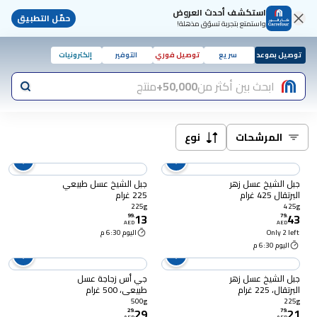
استكشف أحدث العروض
حمّل التطبيق
واستمتع بتجربة تسوّق مذهلة!
توصيل بموعد
سريع
توصيل فوري
التوفير
إلكترونيات
ابحث بين أكثر من
50,000+
منتج
المرشحات
نوع
جبل الشيخ عسل زهر
جبل الشيخ عسل طبيعي
البرتقال 425 غرام
225 غرام
225g
425g
13
43
99
.
79
.
AED
AED
Only 2 left
اليوم 6:30 م
اليوم 6:30 م
جبل الشيخ عسل زهر
جي أس زجاجة عسل
البرتقال، 225 غرام
طبيعي، 500 غرام
500g
225g
29
21
29
.
79
.