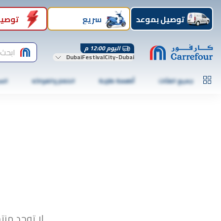
توصيل بموعد
سريع
توصيل
اليوم 12:00 م
ابحث 
DubaiFestivalCity-Dubai
جميع الفئات
أطعمة طازجة
الخضار والفواكه
الس
لا توجد منت