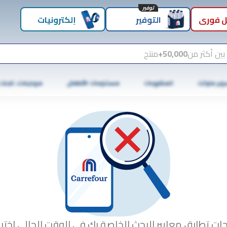
توفير
 فوري
التوفير
إلكترونيات
بين أكثر من
50,000+
منتج
وبر ماركت
المشروبات
مستلزمات الأطفال
موبايلات، تابلت
جات تطابق معايير البحث الخاصة بك في الوقت الحالي.اختبا