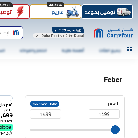
60 دقيقة
15 دقيقة
توصيل بموعد
سريع
توصيل
اليوم 6:30 م
ابحث 
DubaiFestivalCity-Dubai
جميع الفئات
أطعمة طازجة
الخضار والفواكه
الس
Feber
السعر
AED 1499 - 1499
فيبر ما
- بني
1,499
y 1 left
1-12 Aug