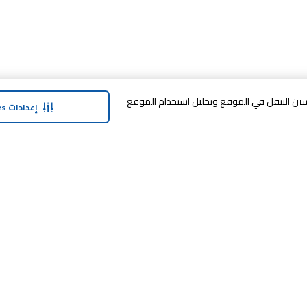
وافق على تخزين cookies على جهازك لتحسين التنقل في الموقع وتحليل استخدام الموقع
إعدادات Cookies
حولنا
وفر معنا
نبذة عن ماجد الفطيم
خدمة الضمان المم
نبذة عن كارفور
خطة الدفع المرنة
حول ماجد الفطيم كارفور و المجتمع ماركات
مكافآت SHARE
كارفور
العلامات التجارية
بيع معنا
الأخبار والبيانات الصحفية