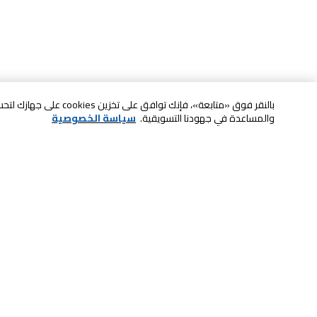
بالنقر فوق «متابعة»، فإنك ت
والمساعدة في جهودنا التسويقية.
سياسة الخصوصية
خدمة العملاء
الصيانة والضمان
ابقى على تواصل معنا
الاسترجاع و التبديل
الدفع بأمان عبر الانترنت
الشحن والتسليم
تواصل معنا عبر الدردشة للحصول على
الدفع عند الاستلام
المساعدة
لا تشيل همها حنًا نوصلها
اتصل بنا للحصول على المساعدة
800-73232
إعدادات ملفات تعريف الارتباط