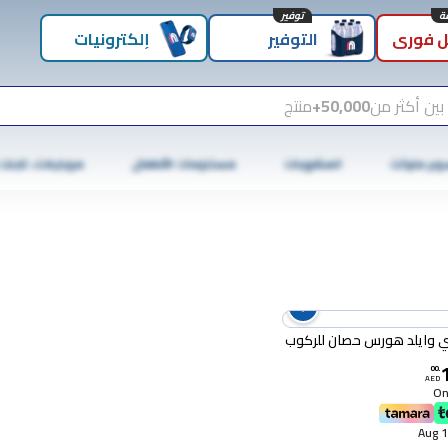
توفير
 فوري
التوفير
إلكترونيات
بين أكثر من
50,000+
منتج
وبر ماركت
المشروبات
مستلزمات الأطفال
موبايلات، تابلت
ي وايلد هورس حصان للركوب
00
.
AED
Onl
1