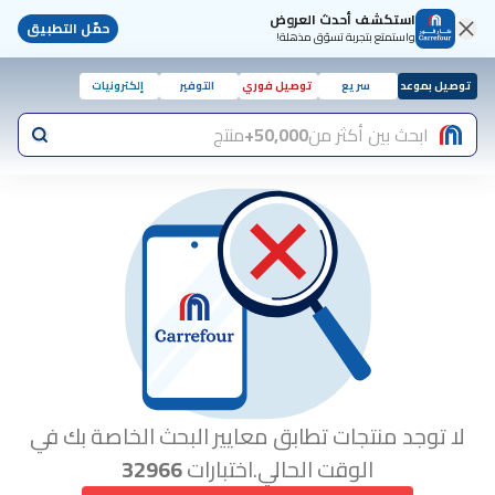
استكشف أحدث العروض
حمّل التطبيق
واستمتع بتجربة تسوّق مذهلة!
توصيل بموعد
سريع
توصيل فوري
التوفير
إلكترونيات
ابحث بين أكثر من
50,000+
منتج
لا توجد منتجات تطابق معايير البحث الخاصة بك في
الوقت الحالي.اختبارات
32966